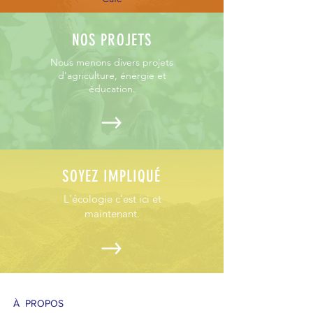
NOS PROJETS
Nous menons divers projets
d'agriculture, énergie et
éducation.
SOYEZ IMPLIQUÉ
L'écologie c'est ici et
maintenant.
À PROPOS