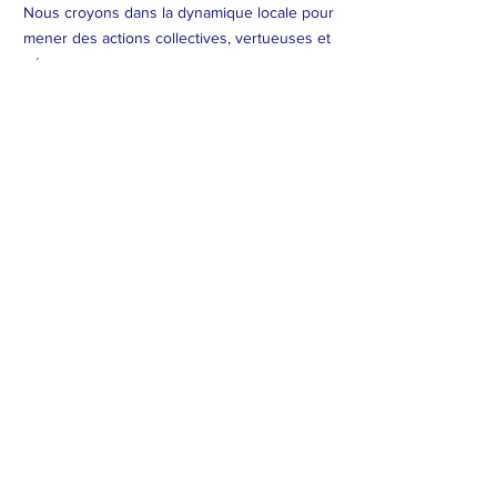
Nous croyons dans la dynamique locale pour
mener des actions collectives, vertueuses et
pérennes.
Restez informé sur nos actions
Je m'inscris
Suivez-nous sur
Contact
© 2019 AELOE.
Proudly created with
Wix.com