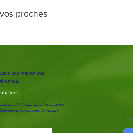
 vos proches
ocale pour mener des
 pérennes.
t 10€/an*
 donne droit à participer à la vie active
 Champagne, aux groupes de travail, à
Suiv