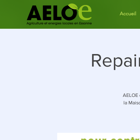
Accueil
Repai
AELOE o
la Mais