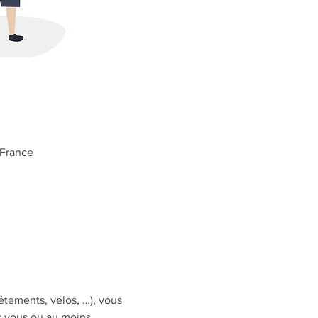
 France
êtements, vélos, …), vous 
c vous ou au moins 