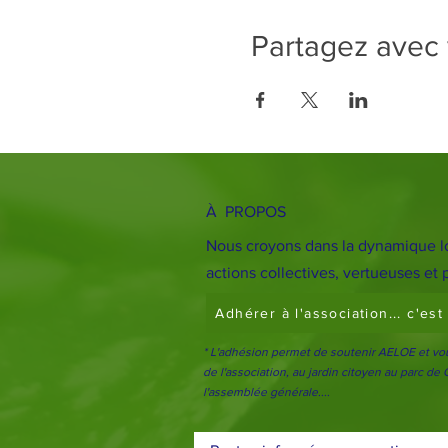
Partagez avec
À PROPOS
Nous croyons dans la dynamique l
actions collectives, vertueuses et
Adhérer à l'association... c'es
* L'adhésion permet de soutenir AELOE et vous
de l'association, au jardin citoyen au parc de
l'assemblée générale
....