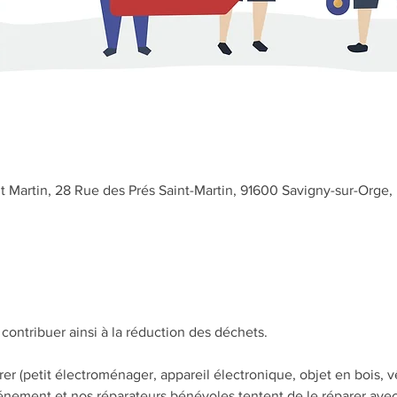
nt Martin, 28 Rue des Prés Saint-Martin, 91600 Savigny-sur-Orge,
 contribuer ainsi à la réduction des déchets.
rer (petit électroménager, appareil électronique, objet en bois, v
événement et nos réparateurs bénévoles tentent de le réparer ave