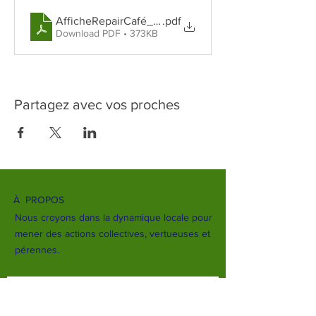
AfficheRepairCafé_Savigny Avril Mai Juin Septemb
.pdf
Download PDF • 373KB
Partagez avec vos proches
À PROPOS
Nous croyons dans la dynamique locale pour
mener des actions collectives, vertueuses et
pérennes.
Restez informé sur nos actions