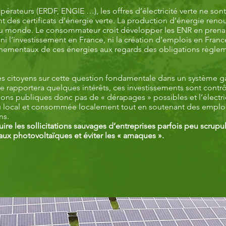
opérateurs (ERDF, ENGIE …), les offres d’électricité verte ne sont
t des certificats d’énergie verte. La production d’énergie reno
u monde. Le consommateur croit développer les ENR en prenan
e ni l’investissement en France, ni la création d’emplois en Fran
nnementaux de ces énergies aux regards des obligations règlem
 les citoyens sur cette question fondamentale dans un système 
e rapportera quelques intérêts, ces investissements sont contrô
ions publiques donc pas de « dérapages » possibles et l’électric
au local et consommée localement tout en soutenant des emplo
ons.
uire les sollicitations sauvages d’entreprises parfois peu scrup
aux photovoltaïques et éviter les « arnaques ».