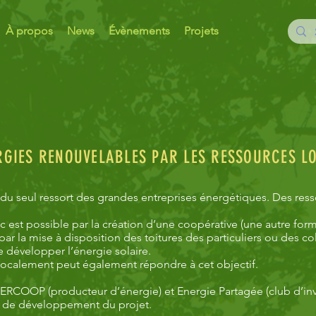
À propos
News
Évènements
Projets
RGIES RENOUVELABLES PAR LES RESSOURCES L
 du seul ressort des grandes entreprises énergétiques. Des ress
c est possible par la création d’une coopérative (une autre for
par la mise à disposition des toitures des particuliers ou des col
de développer l’énergie solaire.
localement peut également répondre à cet objectif.
RCOOP (producteur d’énergie) et Energie Partagée (club d’inv
e de développement du projet.