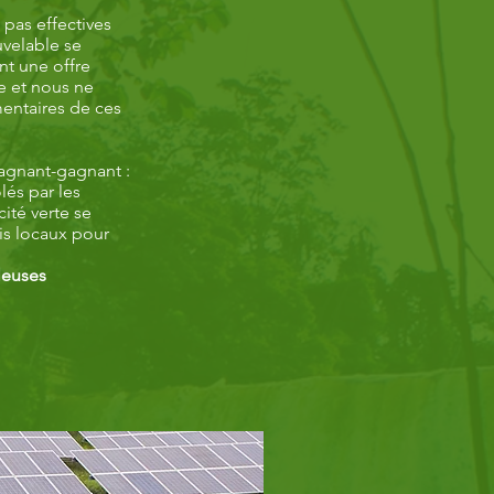
 pas effectives
uvelable se
t une offre
ce et nous ne
entaires de ces
gagnant-gagnant :
lés par les
ité verte se
is locaux pour
uleuses